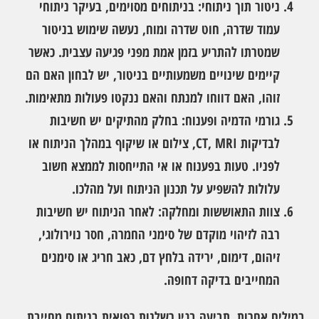
ניטור תוך ניתוחי:
בניתוחים מסוימים, בעיקר ניתוחי
עמוד שדרה, חוט שדרה ומוח, נעשה שימוש בניטור
שמטרתו להתריע בזמן אמת מפני פגיעה עצבית. כאשר
קיימים שינויים משמעותיים בניטור, יש לבחון האם הם
זוהו, האם דווחו למנתח והאם ננקטו פעולות מתאימות.
גורמי הדמיה ופענוח:
בחלק מהתיקים יש חשיבות
לבדיקות CT, MRI, צילום או שיקוף במהלך הניתוח או
לפניו. טעות בפענוח או אי התייחסות לממצא חשוב
עלולות להשפיע על תכנון הניתוח ועל מהלכו.
צוות התאוששות ומחלקה:
לאחר הניתוח יש חשיבות
רבה לזיהוי מוקדם של סימני החמרה, חסר נוירולוגי,
זיהום, דימום, ירידה בלחץ דם, כאב חריג או סימנים
המחייבים בדיקה דחופה.
במילים אחרות, תביעה בגין רשלנות רפואית בניתוח מחייבת