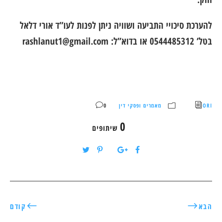
להערכת סיכויי התביעה ושוויה ניתן לפנות לעו”ד אורי דלאל
בטל’ 0544485312 או בדוא”ל:
rashlanut1@gmail.com
ORI
מאמרים ופסקי דין
0
0
שיתופים
הבא
קודם