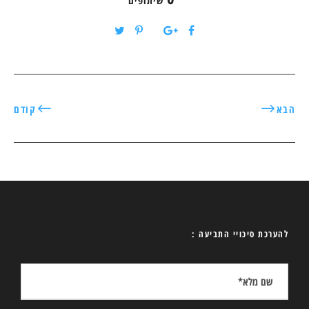
שיתופים
הבא
קודם
להערכת סיכויי התביעה :