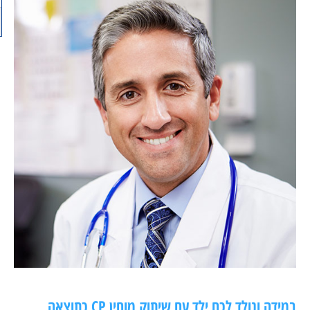
במידה ונולד לכם ילד עם שיתוק מוחין CP כתוצאה