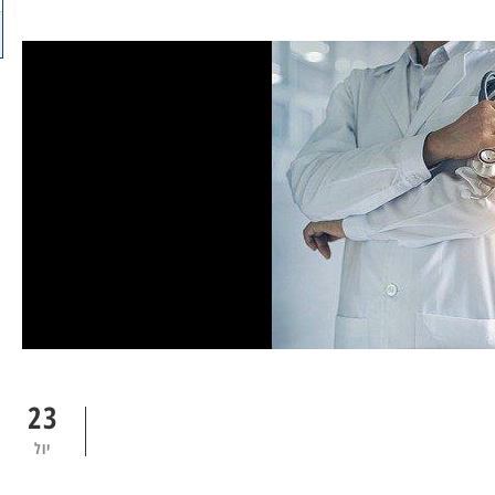
23
יול