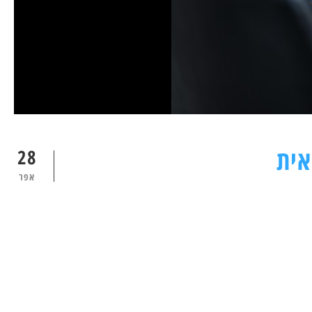
אית
28
אפר