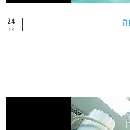
ה
24
אוג