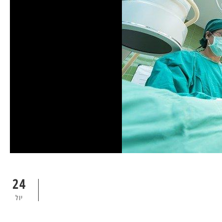
24
יול