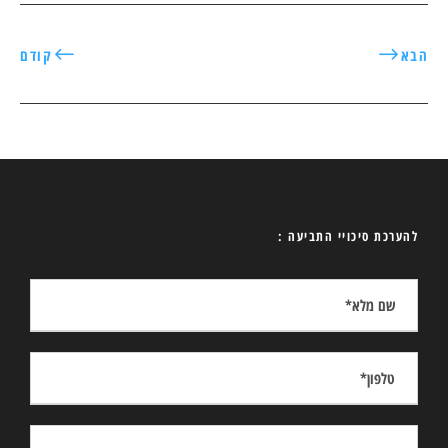
הבא
קודם
להערכת סיכויי התביעה :