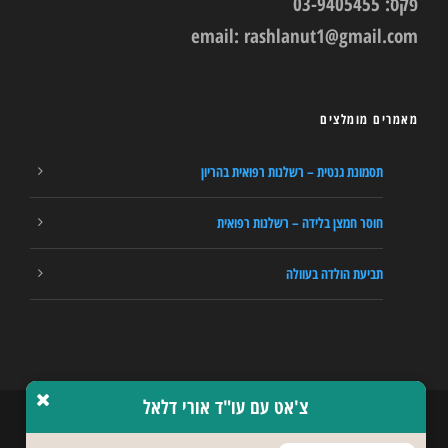
פקס: 03-9405455
email:
rashlanut1@gmail.com
מאמרים מומלצים
תסמונת גנטית – רשלנות רפואית בהריון
חוסר חמצן בלידה – רשלנות רפואית
תביעת הולדה בעוולה
צ'אט עם עו"ד אורי דלאל
כל הזכויות שמורות © 2017 פיצויים לנפגעי רשלנות רפואית -