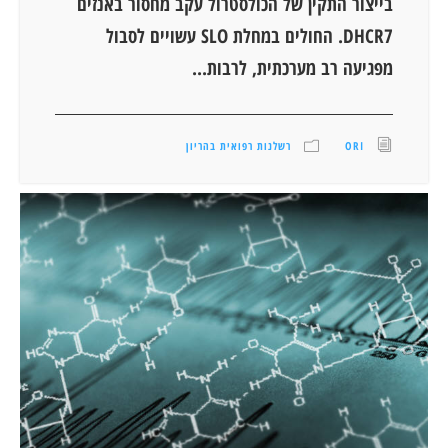
בייצור התקין של הכולסטרול עקב מחסור באנזים
DHCR7. החולים במחלת SLO עשויים לסבול
מפגיעה רב מערכתית, לרבות...
ORI
רשלנות רפואית בהריון