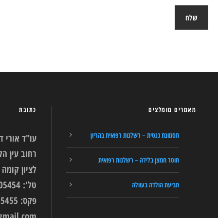
מאמרים מומלצים
כתובת
תסמונת גנטית – רשלנות רפואית בהריון
עו"ד אורי ד
חוסר חמצן בלידה – רשלנות רפואית
לציון קומה 9.
טל': 03-9405454
תביעת הולדה בעוולה
פקס: 03-9405455
gmail.com