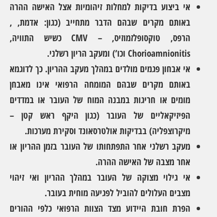
אי ביצוע בדיקות למחלות זיהומיות אצל האישה ההרה
באותם מקרים שבהם הדבר מתחייב (כגון: אדמת, ,
הרפס, טוקסופלזמוזיס, – CMV כשיש התוויה,
Chorioamnionitis וכו’) ומעקב הריון רשלני.
אי אבחון פגמים מולדים במהלך מעקב ההריון. כך לדוגמא
באותם מקרים שבהם המומחה הרפואי אינו מאבחן
מומים או חריגות במבנה המוח של העובר או במדדים
הפיזיקאליים של העובר (כגון היקף ראש קטן –
מיקרוצפליה) בבדיקות אולטרסאונד וסקירת מערכות.
מעקב רשלני אחר התפתחותו של העובר בזמן ההריון או
אחר מצבה של האישה ההרה.
אי גילוי מצוקה של העובר במהלך ההריון ואי זיהוי
מצבים העלולים להוביל לפגיעה מוחית בעובר.
הפרת חובת היידוע מצד הצוות הרפואי כלפי ההורים