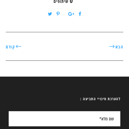
0
שיתופים
הבא
קודם
להערכת סיכויי התביעה :