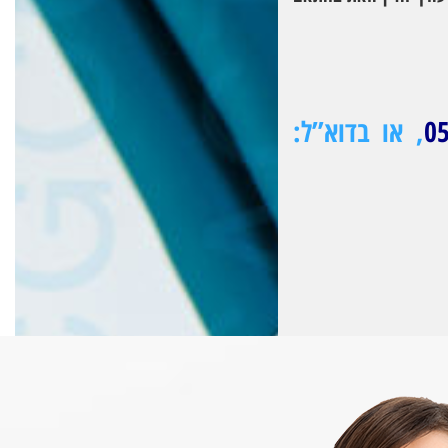
0
, או בדוא”ל: