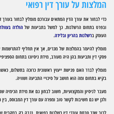
המלצות על עורך דין רפואי
כדי לבחור את עורך הדין המתאים עבורכם מומלץ לבחור בעורך די
ובפרט בתחום הרשלנות. כך למשל בתביעות של
הולדה בעוולה
העוסק ב
רשלנות בהריון ובלידה
.
מומלץ להיעזר בהמלצות של מכרים, אך אין תחליף להתרשמות יש
פסקי דין ותביעות בהן היה מעורב, מידת ניסיונו בתחום הספציפי
מומלץ לברר האם פגישת ייעוץ ראשונית כרוכה בתשלום, כאשר 
בקיא בתחום ומה הוא חושב על סיכויי התביעה ושוויה.
מעבר לניסיון והמקצועיות, חשוב לבחון גם את מידת הכימיה שנ
ולכן יש גם חשיבות לקשר טוב ומפרה עם עורך דין המבוסס, בין הי
לרוב שכר טרחת עורכי דין רשלנות רפואית נגבה רק במקרים של